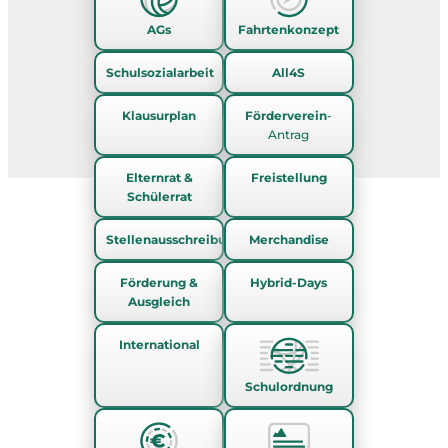
AGs
Fahrtenkonzept
Schulsozialarbeit
All4S
Klausurplan
Förderverein
-
Antrag
Elternrat &
Freistellung
Schülerrat
Stellenausschreibungen
Merchandise
Förderung &
Hybrid-Days
Ausgleich
International
Schulordnung