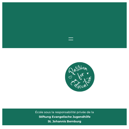
Zum
Inhalt
springen
École sous la responsabilité privée de la
Stiftung Evangelische Jugendhilfe
St. Johannis Bernburg