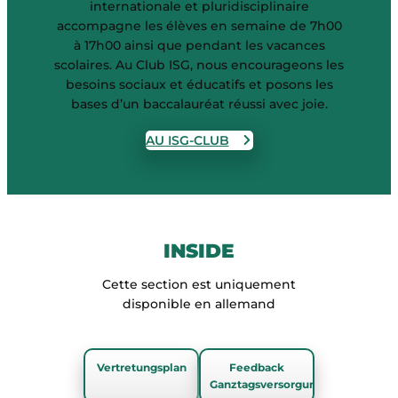
internationale et pluridisciplinaire
accompagne les élèves en semaine de 7h00
à 17h00 ainsi que pendant les vacances
scolaires. Au Club ISG, nous encourageons les
besoins sociaux et éducatifs et posons les
bases d’un baccalauréat réussi avec joie.
AU ISG-CLUB
INSIDE
Cette section est uniquement
disponible en allemand
Vertretungsplan
Feedback
Ganztagsversorgung