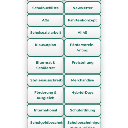
Schulbuchliste
Newsletter
AGs
Fahrtenkonzept
Schulsozialarbeit
All4S
Klausurplan
Förderverein
-
Antrag
Elternrat &
Freistellung
Schülerrat
Stellenausschreibungen
Merchandise
Förderung &
Hybrid-Days
Ausgleich
International
Schulordnung
Schulgeldbescheinigung
Schulbescheinigung
zum Ausfüllen