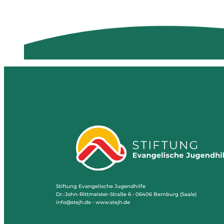
Stiftung Evangelische Jugendhilfe
Dr.-John-Rittmeister-Straße 6 • 06406 Bernburg (Saale)
info@stejh.de • www.stejh.de