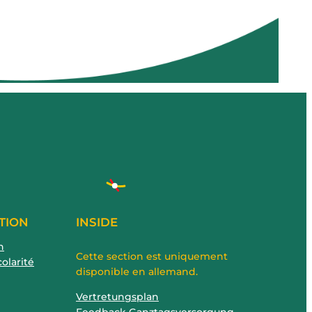
TION
INSIDE
n
Cette section est uniquement
colarité
disponible en allemand.
Vertretungsplan
Feedback Ganztagsversorgung