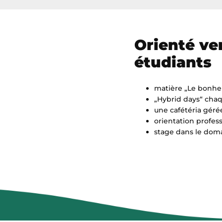
Orienté ver
étudiants
matière „Le bonheur
„Hybrid days“ chaq
une cafétéria géré
orientation profes
stage dans le doma