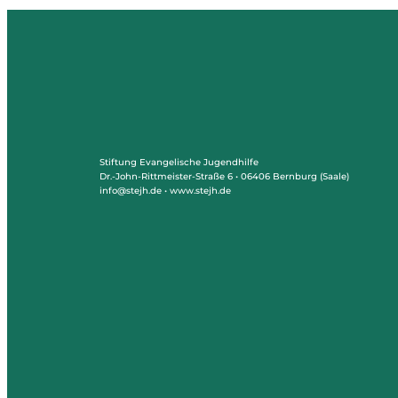
Stiftung Evangelische Jugendhilfe
Dr.-John-Rittmeister-Straße 6 • 06406 Bernburg (Saale)
info@stejh.de • www.stejh.de