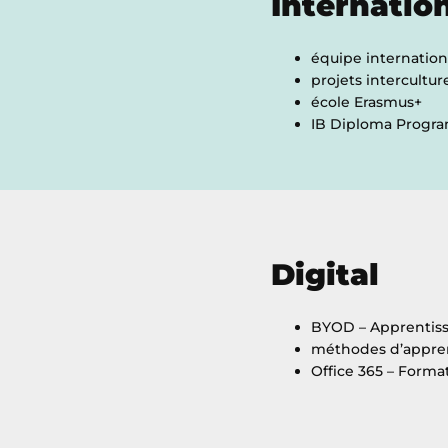
Internatio
équipe internation
projets intercultur
école Erasmus+
IB Diploma Prog
Digital
BYOD – Apprentiss
méthodes d’appren
Office 365 – Format